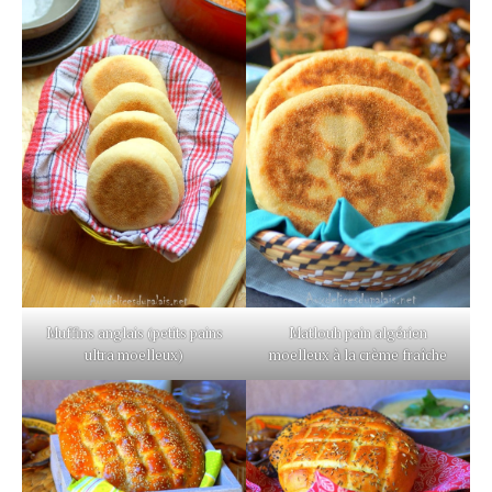
Muffins anglais (petits pains
Matlouh pain algérien
ultra moelleux)
moelleux à la crème fraîche