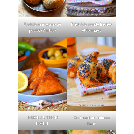
Pastilla marocaine au
Brick à la viande hachée
poulet (Bastila)
et fromage
BRICK AU THON
Croissant au saumon
FACILE
fumé