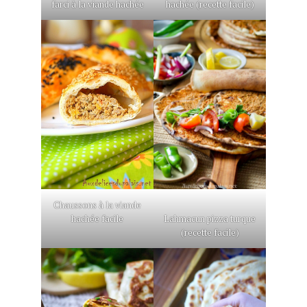
farci à la viande hachée
hachée (recette facile)
Chaussons à la viande
Lahmacun pizza turque
hachée facile
(recette facile)