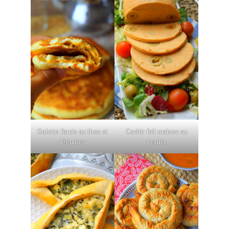
Galette farcie au thon et
Cachir fait maison au
légumes
poulet