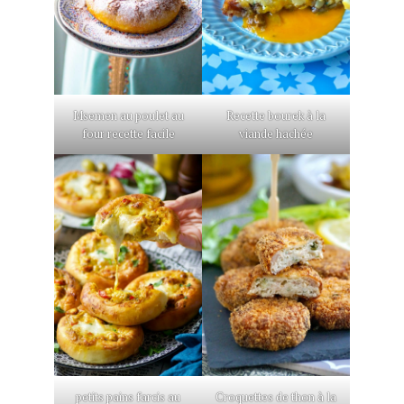
Msemen au poulet au
Recette bourek à la
four recette facile
viande hachée
petits pains farcis au
Croquettes de thon à la