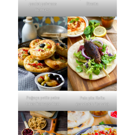
poulet poivrons
Ricotta
fromage
Poğaça petits pains
Pain pita Kefta
turcs fromage thon
(sandwich libanais)