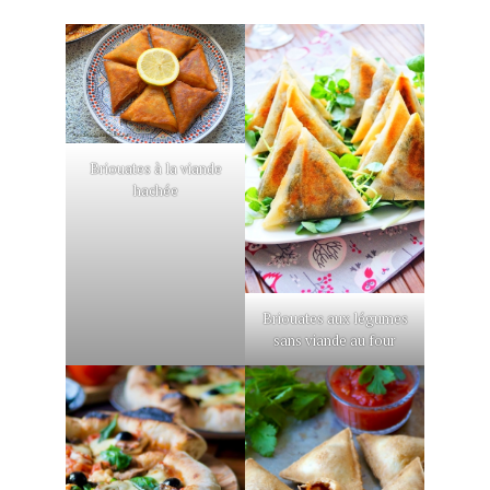
Briouates à la viande
hachée
Briouates aux légumes
sans viande au four