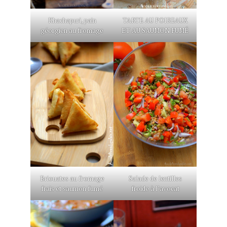
Khachapuri, pain
TARTE AU POIREAUX
géorgien au fromage
ET AU SAUMON FUMÉ
Briouates au fromage
Salade de lentilles
frais et saumon fumé
froide à l’avocat