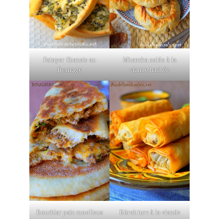
Mhancha salée à la
Fatayer libanais au
viande hachée
fromage
Bouchiar pain moelleux
Börek turc à la viande