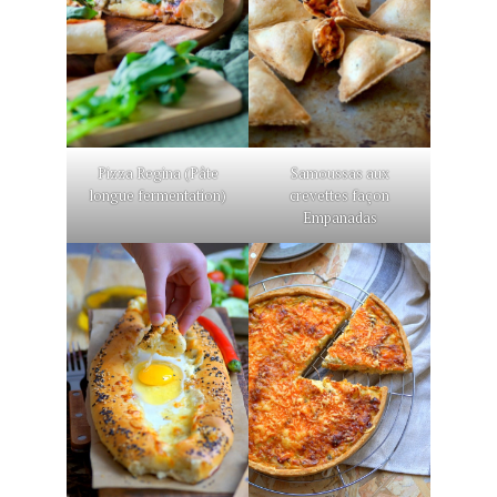
Pizza Regina (Pâte
Samoussas aux
longue fermentation)
crevettes façon
Empanadas