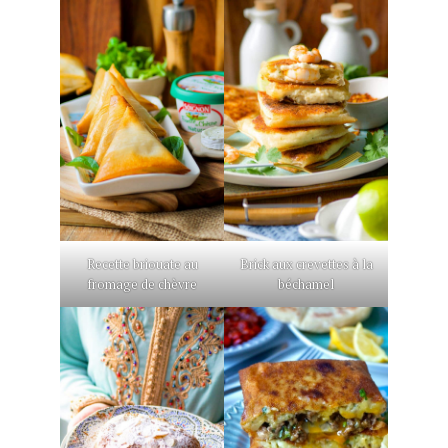
Recette briouate au
Brick aux crevettes à la
fromage de chèvre
béchamel