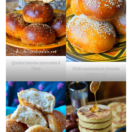
Qrachel brioche marocaine à
l’anis
Chrik constantinois (brioche
algérienne)