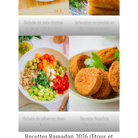
Salade de pois chiches
briouates au poulet et
au yaourt à la turque
légumes ramadan
Salade de pâtes au thon
Recette Falafels
facile
libanais facile
Recettes Ramadan 2026 (Ftour et