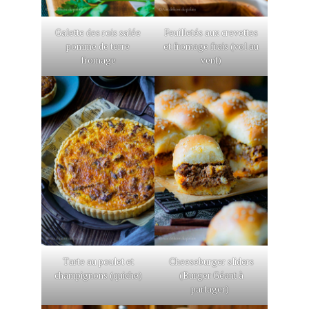
Galette des rois salée
Feuilletés aux crevettes
pomme de terre
et fromage frais (vol au
fromage
vent)
Tarte au poulet et
Cheeseburger sliders
champignons (quiche)
(Burger Géant à
partager)