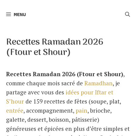
r
MENU
c
h
e
Recettes Ramadan 2026
r
(Ftour et Shour)
Recettes Ramadan 2026 (Ftour et Shour)
,
comme chaque mois sacré de
Ramadhan
, je
partage avec vous des
idées pour Iftar et
S’hour
de 159 recettes de fêtes (soupe, plat,
entrée
, accompagnement,
pain
, brioche,
galette, dessert, boisson, pâtisserie)
généreuses et épicées en plus d’être simples et