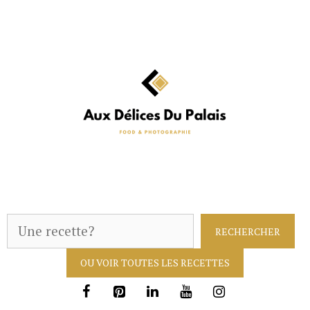
Aller
au
contenu
R
RECHERCHER
e
OU VOIR TOUTES LES RECETTES
c
h
e