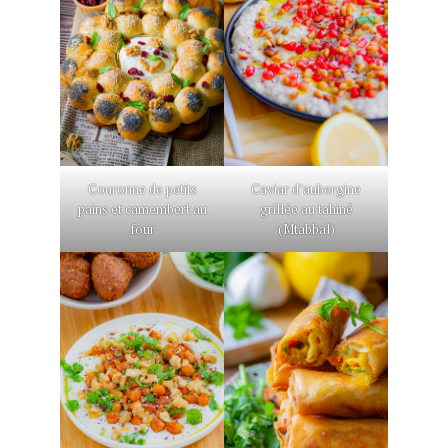
Caviar d’aubergine
Couronne de petits
grillée au tahiné
pains et camembert au
(Mtabbal)
four