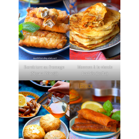
Borek turc au fromage
Msemen à la viande
(Sigara Böreği)
hachée (kefta)