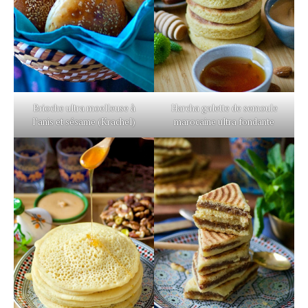
Brioche ultra moelleuse à
Harcha galette de semoule
l’anis et sésame (Krachel)
marocaine ultra fondante