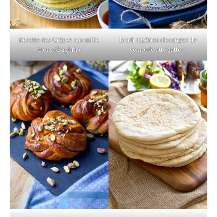
Recette des Crêpes aux mille
Bradj algérien (losanges de
trous (Baghrir)
semoule aux dattes)