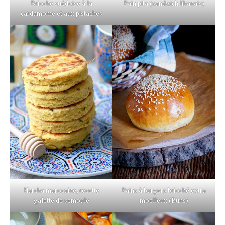
Brioche suédoise à la
Pain pita (sandwich libanais)
cardamome et aux pistaches
Harcha marocaine, recette
Pains à burgers brioché extra
galette de semoule
moelleux (Buns)