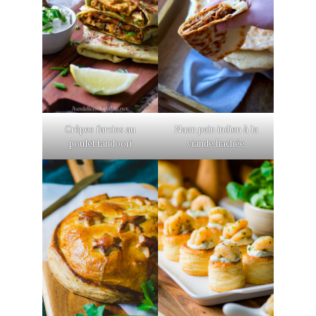
Crêpes farcies au
Naan pain indien à la
poulet tandoori
viande hachée