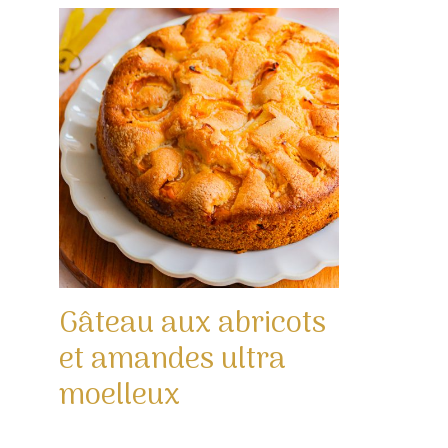
Gâteau aux abricots
et amandes ultra
moelleux