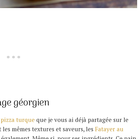
age géorgien
 pizza turque
que je vous ai déjà partagée sur le
 les mêmes textures et saveurs, les
Fatayer au
également. Même si, pour ses ingrédients. Ce pain