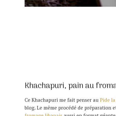
Khachapuri, pain au from
Ce Khachapuri me fait penser au
Pide la
blog. Le même procédé de préparation et
fromage libanais
aussi en format géante 