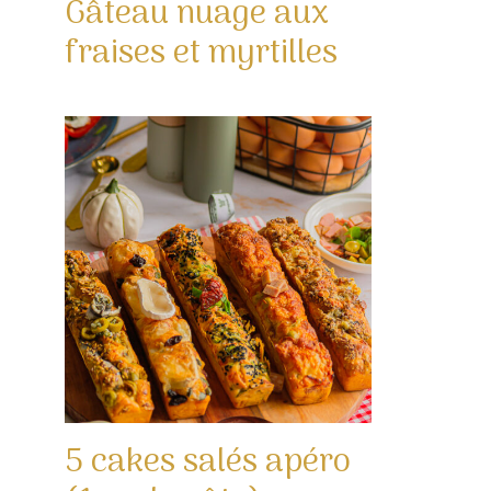
Gâteau nuage aux
fraises et myrtilles
5 cakes salés apéro