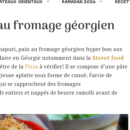
ATEAUX ORIENTAUX
RAMADAN 2026
RECET
r
c
au fromage géorgien
h
e
r
hapuri, pain au fromage géorgien hyper bon aux
pulaire en Géorgie notamment dans la
Street food
cêtre de la
Pizza
à vérifier! Il se compose d’une pâte
ieuse aplatie sous forme de canoë. Farcie de
qui se rapprochent des fromages
fs entiers et nappés de beurre ramolli avant de