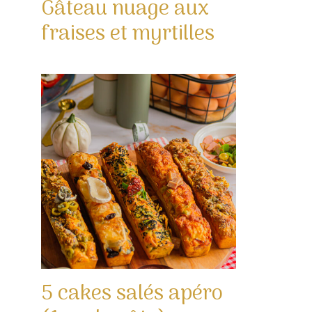
Gâteau nuage aux
fraises et myrtilles
5 cakes salés apéro