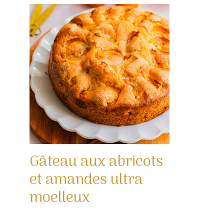
Gâteau aux abricots
et amandes ultra
moelleux