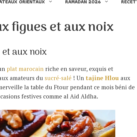
ATEAUX ORIENTAUX
RAMADAN 2026
RECET
r
c
x figues et aux noix
h
e
r
 et aux noix
 un
plat
marocain
riche en saveur, exquis et
 aux amateurs du
sucré-salé
! Un
tajine Hlou
aux
erveille la table du Ftour pendant ce mois béni de
asions festives comme al Aid Aldha.