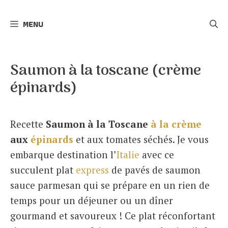
r
MENU
c
h
e
Saumon à la toscane (crème
r
épinards)
Recette
Saumon à la Toscane
à la crème
aux
épinards
et aux tomates séchés. Je vous
embarque destination l’
Italie
avec ce
succulent plat
express
de pavés de saumon
sauce parmesan qui se prépare en un rien de
temps pour un déjeuner ou un dîner
gourmand et savoureux ! Ce plat réconfortant