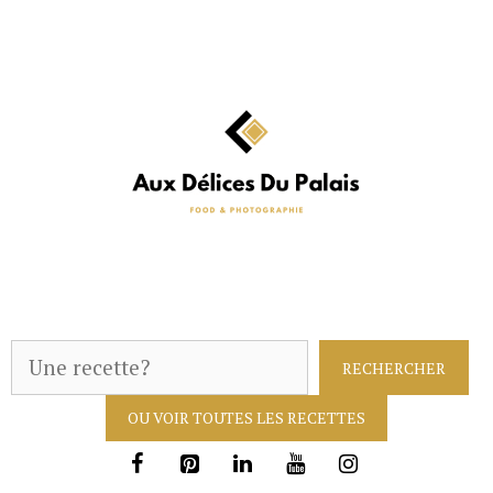
Aller
au
contenu
R
RECHERCHER
e
OU VOIR TOUTES LES RECETTES
c
h
e