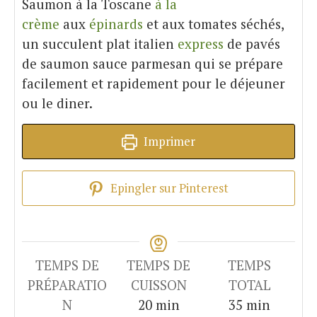
Saumon à la Toscane
à la
crème
aux
épinards
et aux tomates séchés,
un succulent plat italien
express
de pavés
de saumon sauce parmesan qui se prépare
facilement et rapidement pour le déjeuner
ou le diner.
Imprimer
Epingler sur Pinterest
TEMPS DE
TEMPS DE
TEMPS
PRÉPARATIO
CUISSON
TOTAL
minutes
minutes
N
20
min
35
min