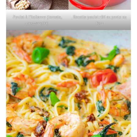
Poulet à l’italienne (tomate,
Recette poulet rôti au pesto au
mozzarella)
four