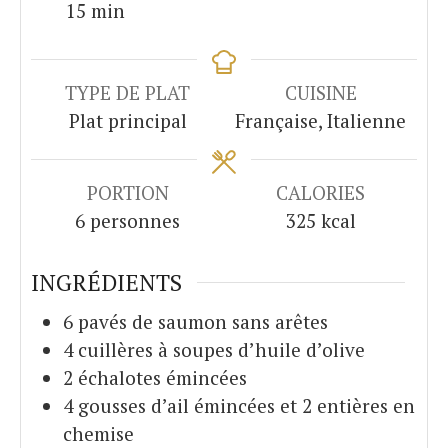
minutes
15
min
TYPE DE PLAT
CUISINE
Plat principal
Française, Italienne
PORTION
CALORIES
6
personnes
325
kcal
INGRÉDIENTS
6
pavés de saumon sans arêtes
4
cuillères à soupes d’huile d’olive
2
échalotes émincées
4
gousses d’ail émincées et 2 entières en
chemise