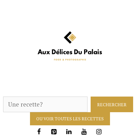
Aller
au
contenu
R
RECHERCHER
e
OU VOIR TOUTES LES RECETTES
c
h
e