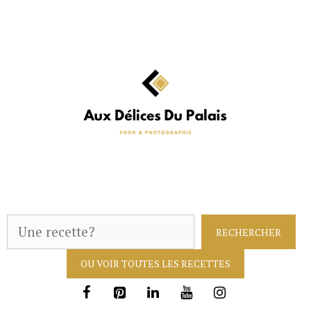
Aller
au
contenu
R
RECHERCHER
e
OU VOIR TOUTES LES RECETTES
c
h
e