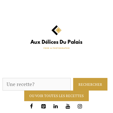
Aller
au
contenu
R
RECHERCHER
e
OU VOIR TOUTES LES RECETTES
c
h
e