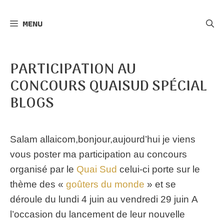
r
MENU
c
h
e
PARTICIPATION AU
r
CONCOURS QUAISUD SPÉCIAL
BLOGS
Salam allaicom,bonjour,aujourd’hui je viens
vous poster ma participation au concours
organisé par le
Quai Sud
celui-ci porte sur le
thème des «
goûters du monde
» et se
déroule du lundi 4 juin au vendredi 29 juin
A
l’occasion du lancement de leur nouvelle