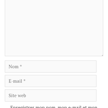
Commentaire
Nom
E-
mail
Site
web
Enregistrer mon nom, mon e-mail et mon