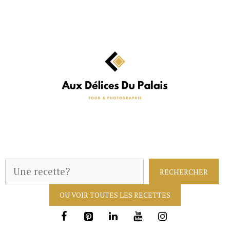
Aller
au
contenu
R
RECHERCHER
e
OU VOIR TOUTES LES RECETTES
c
h
e