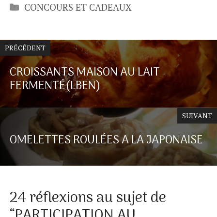
Catégories
CONCOURS ET CADEAUX
PRÉCÉDENT
CROISSANTS MAISON AU LAIT
FERMENTÉ(LBEN)
SUIVANT
OMELETTES ROULÉES A LA JAPONAISE
24 réflexions au sujet de
“PARTICIPATION AU