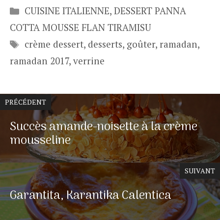
Catégories
CUISINE ITALIENNE
,
DESSERT PANNA
COTTA MOUSSE FLAN TIRAMISU
Étiquettes
crème dessert
,
desserts
,
goûter
,
ramadan
,
ramadan 2017
,
verrine
PRÉCÉDENT
Succès amande-noisette à la crème
mousseline
SUIVANT
Garantita, Karantika Calentica