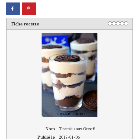
Rating
1 star
2 stars
3 stars
4 stars
5 sta
Fiche recette
Nom
Tiramisu aux Oreo®
Publié le
2017-01-06