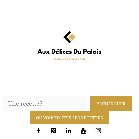
Aller
au
contenu
R
RECHERCHER
e
OU VOIR TOUTES LES RECETTES
c
h
e