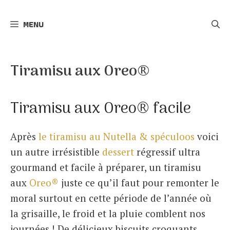
r
MENU
c
h
e
Tiramisu aux Oreo®
r
Tiramisu aux Oreo® facile
Après
le tiramisu au Nutella & spéculoos
voici
un autre irrésistible
dessert
régressif ultra
gourmand et facile à préparer, un tiramisu
aux
Oreo®
juste ce qu’il faut pour remonter le
moral surtout en cette période de l’année où
la grisaille, le froid et la pluie comblent nos
journées ! De délicieux biscuits croquants