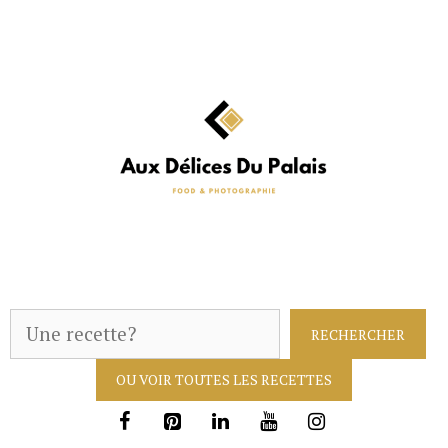
Aller
au
contenu
R
RECHERCHER
e
OU VOIR TOUTES LES RECETTES
c
h
e