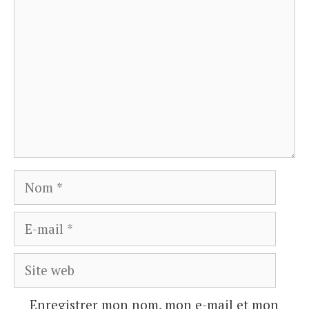
Nom
E-
mail
Site
web
Enregistrer mon nom, mon e-mail et mon